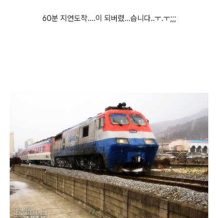
60분 지연도착....이 되버렸...습니다..ㅜ.ㅜ;;;