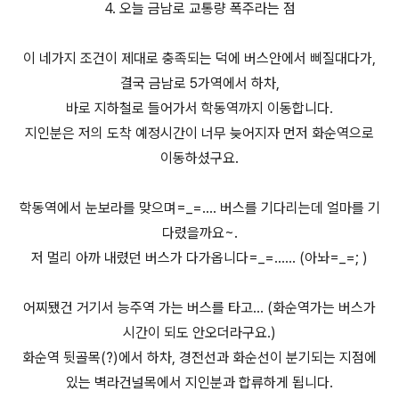
4. 오늘 금남로 교통량 폭주라는 점
이 네가지 조건이 제대로 충족되는 덕에 버스안에서 삐질대다가,
결국 금남로 5가역에서 하차,
바로 지하철로 들어가서 학동역까지 이동합니다.
지인분은 저의 도착 예정시간이 너무 늦어지자 먼저 화순역으로
이동하셨구요.
학동역에서 눈보라를 맞으며=_=.... 버스를 기다리는데 얼마를 기
다렸을까요~.
저 멀리 아까 내렸던 버스가 다가옵니다=_=...... (아놔=_=; )
어찌됐건 거기서 능주역 가는 버스를 타고... (화순역가는 버스가
시간이 되도 안오더라구요.)
화순역 뒷골목(?)에서 하차, 경전선과 화순선이 분기되는 지점에
있는 벽라건널목에서 지인분과 합류하게 됩니다.