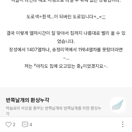
차들이 다닌다 해도 서행으로 다닐 수 밖에 없는 상황입니다.
도로색=흰색...이 되버린 도로입니다=_=;;;
결국 이렇게 열차시간이 잘 맞아서 집까지 나름대로 빨리 올 수 있
었습니다.
장성에서 1407열차나, 송정리역에서 1984열차를 못탔더라면
~...
저는 『아직도 집에 오고있는 중』이었겠지요~.
로그 정보
반쪽날개의 환상누각
하늘로의 비상을 꿈꾸는 반쪽날개와 반쪽날개를 위한 환상누
각
2
4
구독하기