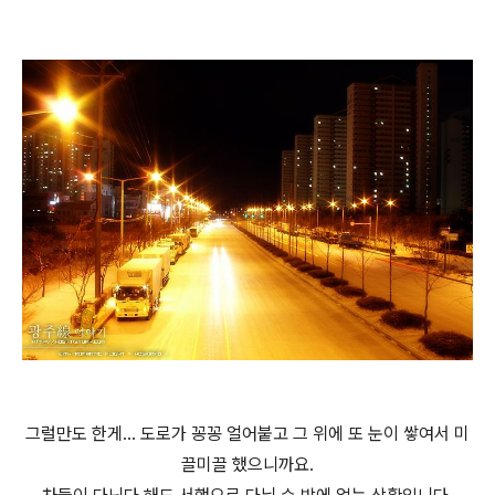
그럴만도 한게... 도로가 꽁꽁 얼어붙고 그 위에 또 눈이 쌓여서 미
끌미끌 했으니까요.